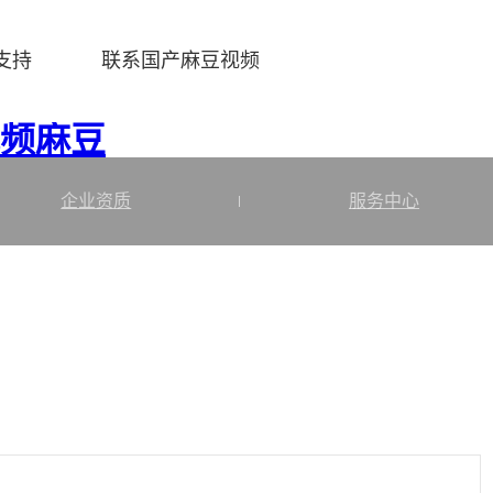
支持
联系国产麻豆视频
me/www/wwwroot/Z1024.COM/func.php
on line
115
视频麻豆
企业资质
服务中心