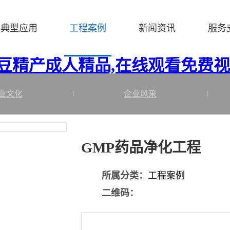
/Z1024.COM/func.php
on line
127
典型应用
工程案例
新闻资讯
服务
fa/d00ae.html): failed to open stream: No such file or directory in
/ho
麻豆精产成人精品,在线观看免费
业文化
企业风采
GMP药品净化工程
所属分类：
工程案例
二维码：