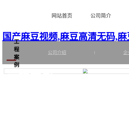
Warning
: mkdir(): No space left on device in
/home/www/wwwroot
网站首页
公司简介
Warning
: file_put_contents(./cachefile_yuan/sdqizi.com/cache/99/691
国产麻豆视频,麻豆高清无码,
工
程
公司介绍
企
案
例
工程案例
CASE